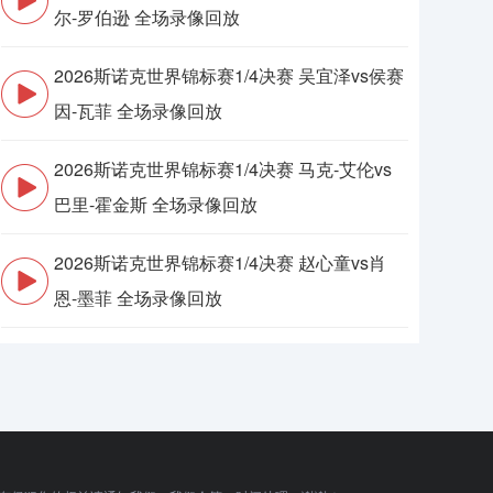
尔-罗伯逊 全场录像回放
2026斯诺克世界锦标赛1/4决赛 吴宜泽vs侯赛
因-瓦菲 全场录像回放
2026斯诺克世界锦标赛1/4决赛 马克-艾伦vs
巴里-霍金斯 全场录像回放
2026斯诺克世界锦标赛1/4决赛 赵心童vs肖
恩-墨菲 全场录像回放