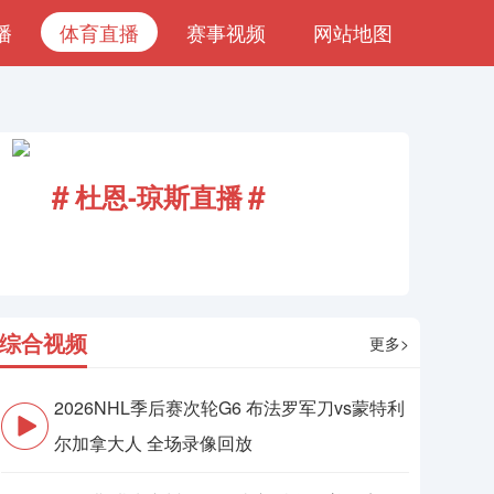
播
体育直播
赛事视频
网站地图
#
#
杜恩-琼斯直播
综合视频
更多>
2026NHL季后赛次轮G6 布法罗军刀vs蒙特利
尔加拿大人 全场录像回放