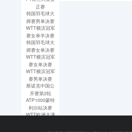
正赛
韩国羽毛球大
师赛男单决赛
WTT横滨冠军
赛女单半决赛
韩国羽毛球大
师赛女单决赛
WTT横滨冠军
赛女单决赛
WTT横滨冠军
赛男单决赛
斯诺克中国公
开赛第2轮
ATP1000蒙特
利尔站决赛
WTT欧洲大满
贯女双决赛
TI15国际邀请