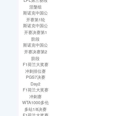
LPL第三赛段
涅槃组
斯诺克中国公
开赛第1轮
斯诺克中国公
开赛决赛第1
阶段
斯诺克中国公
开赛决赛第2
阶段
F1荷兰大奖赛
冲刺排位赛
PGS7决赛
Day2
F1荷兰大奖赛
冲刺赛
WTA1000多伦
多站1/8决赛
F1荷兰大奖赛