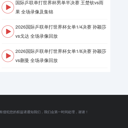
国际乒联单打世界杯男单半决赛 王楚钦vs雨
果 全场录像及集锦
2026国际乒联单打世界杯女单1/4决赛 孙颖莎
vs戈达 全场录像回放
2026国际乒联单打世界杯女单1/8决赛 孙颖莎
vs蒯曼 全场录像回放
有侵犯您的权益请通知我们，我们会第一时间处理，谢谢！