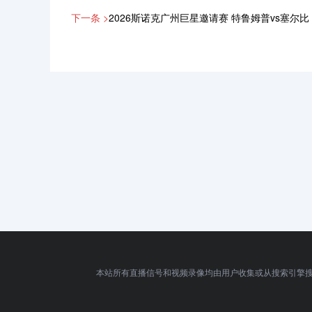
下一条 >
2026斯诺克广州巨星邀请赛 特鲁姆普vs塞尔比
本站所有直播信号和视频录像均由用户收集或从搜索引擎