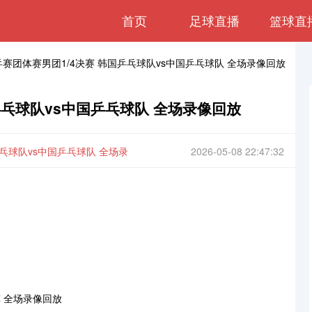
首页
足球直播
篮球直
世乒赛团体赛男团1/4决赛 韩国乒乓球队vs中国乒乓球队 全场录像回放
国乒乓球队vs中国乒乓球队 全场录像回放
乒乓球队vs中国乒乓球队 全场录
2026-05-08 22:47:32
菲 全场录像回放