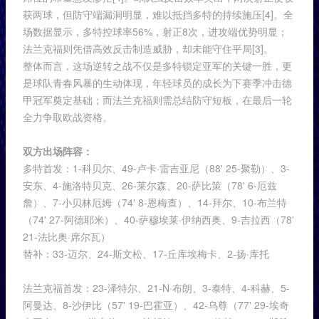
获两球，但防守端漏洞明显，难以抵挡多特的持续施压[4]。全
场数据显示，多特控球率56%，射正8次，进攻端优势明显；
法兰克福则凭借高效反击制造威胁，却未能守住平局[3]。
整体而言，这场逆转之战不仅是多特锁定亚军的关键一胜，更
是球队青春风暴的生动体现，年轻球员的成长为下赛季冲击德
甲冠军奠定基础；而法兰克福则需总结防守短板，在最后一轮
全力争取欧战资格。
双方出场阵容：
多特首发：1-科贝尔、49-卢卡·雷吉亚尼（88' 25-聚勒）、3-
安东、4-施洛特贝克、26-莱尔森、20-萨比策（78' 6-厄兹
詹）、7-小贝林厄姆（74' 8-恩梅查）、14-拜尔、10-布兰特
（74' 27-阿德耶米）、40-萨穆埃莱·伊纳西奥、9-吉拉西（78'
21-法比奥·席尔瓦）
替补：33-迈尔、24-斯文松、17-丘库埃梅卡、2-扬·库托
法兰克福首发：23-泽特尔、21-N·布朗、3-泰特、4-科赫、5-
阿曼达、8-沙伊比（57' 19-巴霍亚）、42-乌尊（77' 29-埃奇