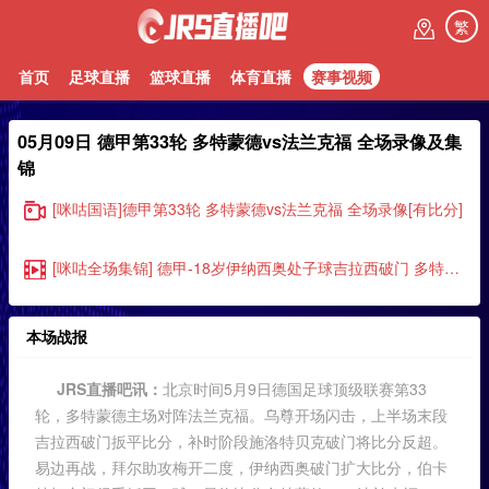
繁
首页
足球直播
篮球直播
体育直播
赛事视频
05月09日 德甲第33轮 多特蒙德vs法兰克福 全场录像及集
锦
[咪咕国语]德甲第33轮 多特蒙德vs法兰克福 全场录像[有比分]
[咪咕全场集锦] 德甲-18岁伊纳西奥处子球吉拉西破门 多特3-2法兰克福
本场战报
JRS直播吧讯：
北京时间5月9日德国足球顶级联赛第33
轮，多特蒙德主场对阵法兰克福。乌尊开场闪击，上半场末段
吉拉西破门扳平比分，补时阶段施洛特贝克破门将比分反超。
易边再战，拜尔助攻梅开二度，伊纳西奥破门扩大比分，伯卡