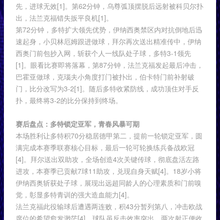
先，进球无效[1]。第62分钟，乌尊弧顶摆脱后远射被科贝尔扑
出，法兰克福错失扳平良机[1]。
第72分钟，多特扩大领先优势，伊纳西奥禁区内对抗倒地后迅
速起身，小贝林厄姆跟进做球，拜尔再次送出精准传中，伊纳
西奥门前包抄入网，斩获个人一线队处子球，多特3-1领先
[1]。眼看比赛即将落幕，第87分钟，法兰克福发起最后冲击，
巴霍亚做球，克瑙夫小角度打门被扑出，伯卡特门前补射破
门，比分改写为3-2[1]。随后多特收紧防线，成功顶住对手反
扑，最终将3-2的比分保持到终场。
赛后盘点：多特锁定亚军，青春风暴可期
本场胜利让多特积70分稳居德甲第二，提前一轮锁定亚军，圆
满完成本赛季联赛核心目标，最后一轮可轮换练兵备战欧冠
[4]。拜尔送出双助攻，全场创造4次关键传球，彻底盘活左路
进攻，本赛季已贡献7球11助攻，兑现自身天赋[4]。18岁小将
伊纳西奥斩获处子球，展现出远超同龄人的心理素质和门前嗅
觉，彰显多特青训的强大造血能力[4]。
法兰克福此役输球后遭遇两连败，积43分暂列第八，冲击欧战
席位的希望愈发渺茫[4]。球队虽反击效率突出，两次射正便收