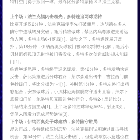
特打空门得手扳回一球。最终比分多特蒙德 3-2 法兰克福。
上半场：法兰克福闪击领先，多特连追两球逆转
比赛开场仅2分钟，法兰克福便率先打破僵局，达胡德在多人
防守中连续转身突破，随后精准做球，禁区内乌尊跟进兜射远
角入网，多特主场0-1落后[1]。被动之下，多特迅速展开反
扑，第18分钟，伊纳西奥头球攻门被泽特尔神扑化解，随后小
贝林厄姆弧顶兜射也被门将没收，多特多次创造威胁却未能破
门[1]。
临近半场尾声，多特终于迎来爆发。第42分钟，多特发动快速
反击，萨比策推进后分球右路，莱尔森送出传中，吉拉西门前
包抄破门，将比分扳为1-1[1]。补时第1分钟，多特左路打出精
彩配合，安东做球后，小贝林厄姆摆脱防守送出直塞，拜尔下
底横扫门前，施洛特贝克跟进包抄得分，多特2-1反超比分，
半场结束占据主动[1]。上半场多特控球率达56%，射正3次，
凭借末段发力完成局势逆转[3]。
下半场：伊纳西奥处子球建功，多特险守胜局
易边再战，多特延续压制态势，法兰克福则试图通过反击寻找
机会，第54分钟，法兰克福反击破门，但边裁举旗示意越位在