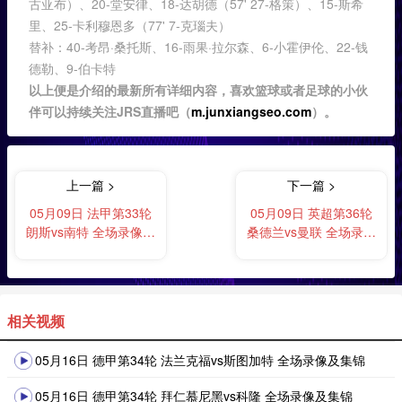
古亚布）、20-堂安律、18-达胡德（57' 27-格策）、15-斯希
里、25-卡利穆恩多（77' 7-克瑙夫）
替补：40-考昂·桑托斯、16-雨果·拉尔森、6-小霍伊伦、22-钱
德勒、9-伯卡特
以上便是介绍的最新所有详细内容，喜欢篮球或者足球的小伙
伴可以持续关注JRS直播吧（
m.junxiangseo.com
）。
上一篇 >
下一篇 >
05月09日 法甲第33轮
05月09日 英超第36轮
朗斯vs南特 全场录像及
桑德兰vs曼联 全场录像
集锦
及集锦
相关视频
05月16日 德甲第34轮 法兰克福vs斯图加特 全场录像及集锦
05月16日 德甲第34轮 拜仁慕尼黑vs科隆 全场录像及集锦