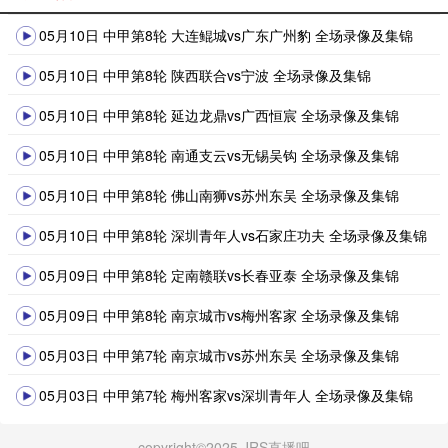
05月10日 中甲第8轮 大连鲲城vs广东广州豹 全场录像及集锦
05月10日 中甲第8轮 陕西联合vs宁波 全场录像及集锦
05月10日 中甲第8轮 延边龙鼎vs广西恒宸 全场录像及集锦
05月10日 中甲第8轮 南通支云vs无锡吴钩 全场录像及集锦
05月10日 中甲第8轮 佛山南狮vs苏州东吴 全场录像及集锦
05月10日 中甲第8轮 深圳青年人vs石家庄功夫 全场录像及集锦
05月09日 中甲第8轮 定南赣联vs长春亚泰 全场录像及集锦
05月09日 中甲第8轮 南京城市vs梅州客家 全场录像及集锦
05月03日 中甲第7轮 南京城市vs苏州东吴 全场录像及集锦
05月03日 中甲第7轮 梅州客家vs深圳青年人 全场录像及集锦
copyright©2025 JRS直播吧