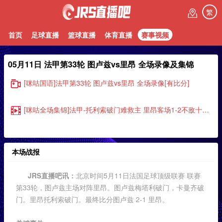
繁
首页
足球直播
篮球直播
体育直播
赛事视频
05月11日 法甲第33轮 图卢兹vs里昂 全场录像及集锦
[咪咕国语]法甲第33轮 图卢兹vs里昂 全场录像[有比分]
[咪咕全场集锦]法甲-托利索破门难救主 里昂客场1-2不敌十人图卢兹
本场战报
JRS直播吧讯：
北京时间5月11日法国足球顶级联赛 联赛
第33轮，图卢兹主场对阵里昂。图卢兹梅塔利破门，卡曼齐破
门。里昂托利索破门。最终比分图卢兹 2-1 里昂。