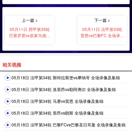
上一篇 >
下一篇 >
05月11日 西甲第35轮
05月11日 法甲第33轮
巴塞罗那vs皇家马德里
雷恩vs巴黎FC 全场录像
全场录像及集锦
及集锦
相关视频
05月18日 法甲第34轮 斯特拉斯堡vs摩纳哥 全场录像及集锦
05月18日 法甲第34轮 洛里昂vs勒阿弗尔 全场录像及集锦
05月18日 法甲第34轮 马赛vs雷恩 全场录像及集锦
05月18日 法甲第34轮 里昂vs朗斯 全场录像及集锦
05月18日 法甲第34轮 巴黎FCvs巴黎圣日耳曼 全场录像及集锦