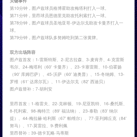
关键事件
第10分钟，图卢兹球员格博霍助攻梅塔利打入一球。
第71分钟，里昂球员恩德里克助攻托利索打入一球。
第78分钟，图卢兹球员圣地亚哥-伊达尔戈助攻卡曼齐打入一
球。
第79分钟，图卢兹球队多努姆吃到第二张黄牌。
双方出场阵容
图卢兹首发：1-雷斯特斯、2-尼古拉森、3-麦肯齐、4-克雷斯
韦尔、24-梅塔利（60' 卡曼齐）、23-卡塞雷斯、10-伯霍扬
（90' 库姆巴萨）、45-沃萨（60' 迪奥普）、15-冬纳姆、13-
罗维（61' 达席尔瓦）、11-伊达尔戈（82' 西迪贝）
图卢兹替补：7-胡利安
里昂首发：1-格雷夫、22-克林顿、19-尼亚凯特、16-桑托斯、
8-托利索、98-梅特兰（89' 福法纳）、23-泰勒（83' 纳尔
提）、44-梅拉赫·哈利斯（67' 帕维尔）、77-亚列姆丘克（84'
努马）、17-莫雷拉、9-费利佩
里昂替补：39-德卡瓦略·马蒂斯