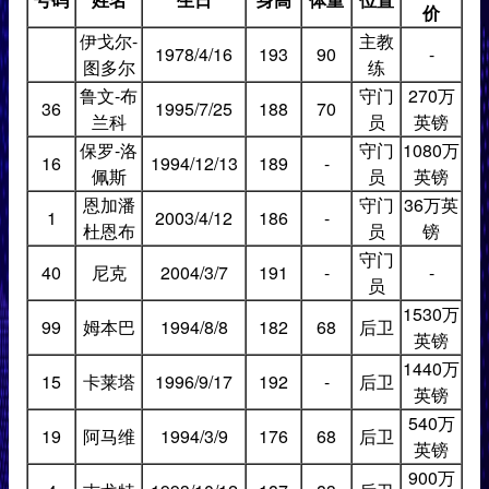
价
伊戈尔-
主教
1978/4/16
193
90
-
图多尔
练
鲁文-布
守门
270万
36
1995/7/25
188
70
兰科
员
英镑
保罗-洛
守门
1080万
16
1994/12/13
189
-
佩斯
员
英镑
恩加潘
守门
36万英
1
2003/4/12
186
-
杜恩布
员
镑
守门
40
尼克
2004/3/7
191
-
-
员
1530万
99
姆本巴
1994/8/8
182
68
后卫
英镑
1440万
15
卡莱塔
1996/9/17
192
-
后卫
英镑
540万
19
阿马维
1994/3/9
176
68
后卫
英镑
900万