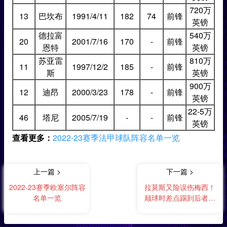
720万
13
巴坎布
1991/4/11
182
74
前锋
英镑
德拉富
540万
20
2001/7/16
170
-
前锋
恩特
英镑
苏亚雷
810万
11
1997/12/2
185
-
前锋
斯
英镑
900万
12
迪昂
2000/3/23
178
-
前锋
英镑
22-5万
46
塔尼
2005/7/19
-
-
前锋
英镑
查看更多：
2022-23赛季法甲球队阵容名单一览
上一篇 >
下一篇 >
2022-23赛季欧塞尔阵容
拉莫斯又险误伤梅西！
名单一览
颠球时差点踢到后者脸
部