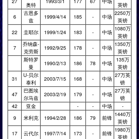
27
1993/3/1
177
67
中场
奥特
英镑
古恩多
2250万
6
1999/4/14
185
-
中场
兹
英镑
1080万
22
圭耶尔
1999/1/24
183
-
中场
英镑
乔纳森-
1350万
7
1992/9/25
178
-
中场
克劳斯
英镑
斯特罗
135万
1990/2/13
186
78
中场
曼
英镑
U-贝尔
27万英
31
2003/7/15
168
-
中场
泰利
镑
巴图埃
27万英
47
2003/2/19
179
-
中场
尔马兹
镑
42
亚金
-
-
中场
-
1440万
9
米利克
1994/2/28
186
79
前锋
英镑
1980万
17
云代尔
1997/7/14
173
-
前锋
英镑