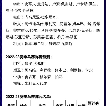
转出：史蒂夫-曼丹达、卢安-佩雷斯、卢卡斯-佩兰、
布巴卡尔-卡马拉
租出：内马尼亚-拉多尼奇、
转入：阿卡迪乌什-米利克、尚塞尔-姆本巴、鲍-洛佩
斯、曾吉兹-云代尔、马特奥-贡多齐、若纳唐-克劳斯、路
易斯-苏亚雷斯、苏莱晏-图雷、乔丹-韦勒图
租入：鲁本-布兰科、努诺塔-瓦雷斯
2022-23赛季马赛阵容预测：
门将：保罗-洛佩斯
后卫：阿马维、利罗拉、姆本巴、利罗拉、卡尔
中场：贡多齐、格尔森、帕耶
前锋：米利克云代尔
2022-23赛季马赛阵容名单:
预计身
号码
姓名
生日
身高
体重
位置