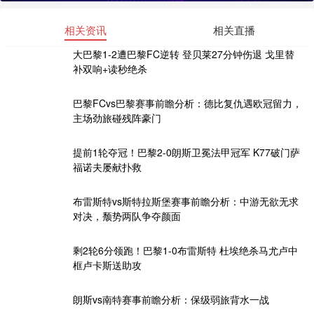
相关资讯
相关直播
大巴黎1-2遭巴黎FC逆转 登贝莱27分钟伤退 戈里替
补双响+读秒绝杀
巴黎FCvs巴黎赛事前瞻分析：德比复仇遇欧冠留力，
主场劲旅碰残阵豪门
提前1轮夺冠！巴黎2-0朗斯卫冕法甲冠军 K77破门萨
福诺夫屡献扑救
布雷斯特vs斯特拉斯堡赛事前瞻分析：中游无欲无求
对决，颓势两队争夺颜面
剩2轮6分领跑！巴黎1-0布雷斯特 杜埃绝杀马尤卢中
框卢卡斯送助攻
朗斯vs南特赛事前瞻分析：保级弱旅背水一战