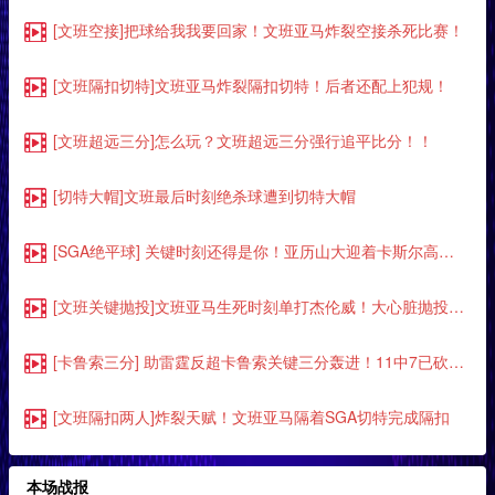
[文班空接]把球给我我要回家！文班亚马炸裂空接杀死比赛！
[文班隔扣切特]文班亚马炸裂隔扣切特！后者还配上犯规！
[文班超远三分]怎么玩？文班超远三分强行追平比分！！
[切特大帽]文班最后时刻绝杀球遭到切特大帽
[SGA绝平球] 关键时刻还得是你！亚历山大迎着卡斯尔高难度上篮绝平！
[文班关键抛投]文班亚马生死时刻单打杰伦威！大心脏抛投打进！
[卡鲁索三分] 助雷霆反超卡鲁索关键三分轰进！11中7已砍下27分！
[文班隔扣两人]炸裂天赋！文班亚马隔着SGA切特完成隔扣
本场战报