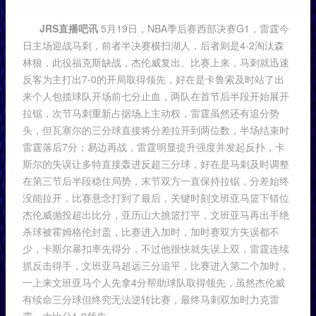
JRS直播吧讯
5月19日，NBA季后赛西部决赛G1，雷霆今
日主场迎战马刺，前者半决赛横扫湖人，后者则是4-2淘汰森
林狼，此役福克斯缺战，杰伦威复出。比赛上来，马刺就迅速
反客为主打出7-0的开局取得领先，好在是卡鲁索及时站了出
来个人包揽球队开场前七分止血，两队在首节后半段开始展开
拉锯，次节马刺重新占据场上主动权，雷霆虽然还有追分势
头，但瓦塞尔的三分球直接将分差拉开到两位数，半场结束时
雷霆落后7分；易边再战，雷霆明显提升强度并发起反扑，卡
斯尔的失误让多特直接轰进反超三分球，好在是马刺及时调整
在第三节后半段稳住局势，末节双方一直保持拉锯，分差始终
没能拉开，比赛悬念打到了最后，关键时刻文班亚马篮下错位
杰伦威抛投超出比分，亚历山大挑篮打平，文班亚马再出手绝
杀球被霍姆格伦封盖，比赛进入加时，加时赛双方失误都不
少，卡斯尔暴扣率先得分，不过他很快就失误上双，雷霆连续
抓反击得手，文班亚马超远三分追平，比赛进入第二个加时，
一上来文班亚马个人先拿4分帮助球队取得领先，虽然杰伦威
有续命三分球但终究无法逆转比赛，最终马刺双加时力克雷