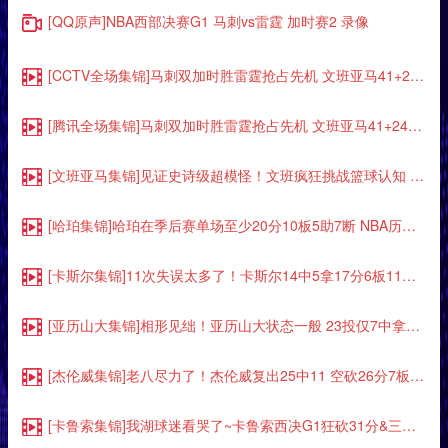
[QQ原声]NBA西部决赛G1 马刺vs雷霆 加时赛2 录像
[CCTV全场集锦]马刺双加时胜雷霆抢占先机 文班亚马41+24 哈珀24+11+6+7断
[腾讯全场集锦]马刺双加时胜雷霆抢占先机 文班亚马41+24 哈珀24+11+6+7断
[文班亚马集锦]见证史诗级超模怪！文班疯狂挑战篮球认知 轰41分24板3助3帽
[哈珀集锦]哈珀在季后赛单场至少20分10板5助7断 NBA历史首位新秀
[卡斯尔集锦]11次失误太多了！卡斯尔14中5拿17分6板11助 三分6中1
[亚历山大集锦]相形见绌！亚历山大状态一般 23投仅7中拿24分12助 正负值-15
[杰伦威集锦]老八尽力了！杰伦威复出25中11 空砍26分7板3助&填满数据栏
[卡鲁索集锦]我湖球迷看哭了~卡鲁索西决G1狂砍31分&三分14中8创新高 但成空砍