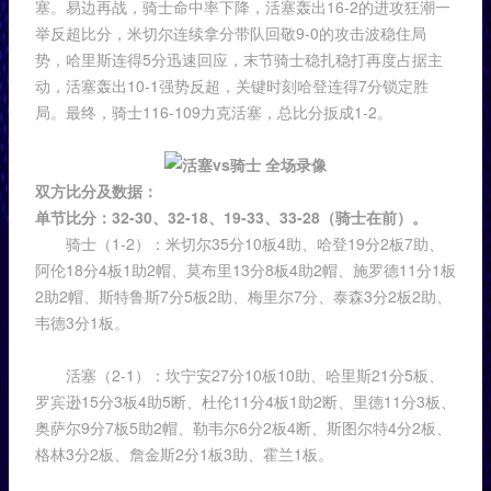
塞。易边再战，骑士命中率下降，活塞轰出16-2的进攻狂潮一
举反超比分，米切尔连续拿分带队回敬9-0的攻击波稳住局
势，哈里斯连得5分迅速回应，末节骑士稳扎稳打再度占据主
动，活塞轰出10-1强势反超，关键时刻哈登连得7分锁定胜
局。最终，骑士116-109力克活塞，总比分扳成1-2。
双方比分及数据：
单节比分：32-30、32-18、19-33、33-28（骑士在前）。
骑士（1-2）：米切尔35分10板4助、哈登19分2板7助、
阿伦18分4板1助2帽、莫布里13分8板4助2帽、施罗德11分1板
2助2帽、斯特鲁斯7分5板2助、梅里尔7分、泰森3分2板2助、
韦德3分1板。
活塞（2-1）：坎宁安27分10板10助、哈里斯21分5板、
罗宾逊15分3板4助5断、杜伦11分4板1助2断、里德11分3板、
奥萨尔9分7板5助2帽、勒韦尔6分2板4断、斯图尔特4分2板、
格林3分2板、詹金斯2分1板3助、霍兰1板。