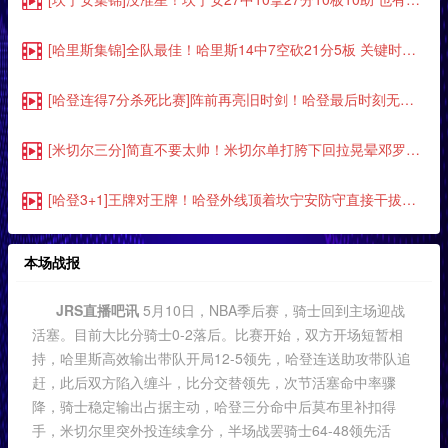
[哈里斯集锦]全队最佳！哈里斯14中7空砍21分5板 关键时刻屡屡挺身而出
[哈登连得7分杀死比赛]阵前再亮旧时剑！哈登最后时刻无解单打连得7分，彻底杀死比赛
[米切尔三分]简直不要太帅！米切尔单打胯下回拉晃晕邓罗，三分直接飚进
[哈登3+1]王牌对王牌！哈登外线顶着坎宁安防守直接干拔三分命中，还造加
本场战报
JRS直播吧讯
5月10日，NBA季后赛，骑士回到主场迎战
活塞。目前大比分骑士0-2落后。比赛开始，双方开场短暂相
持，哈里斯高效输出带队开局12-5领先，哈登连送助攻带队追
赶，此后双方陷入缠斗，比分交替领先，次节活塞命中率骤
降，骑士稳定输出占据主动，哈登三分命中后莫布里补扣得
手，米切尔里突外投连续拿分，半场战罢骑士64-48领先活