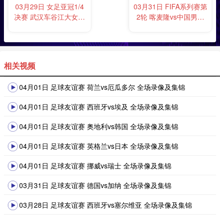
03月29日 女足亚冠1/4
03月31日 FIFA系列赛第
决赛 武汉车谷江大女足
2轮 喀麦隆vs中国男足
vs水原FC女足 全场录像
全场录像及集锦
及集锦
相关视频
04月01日 足球友谊赛 荷兰vs厄瓜多尔 全场录像及集锦
04月01日 足球友谊赛 西班牙vs埃及 全场录像及集锦
04月01日 足球友谊赛 奥地利vs韩国 全场录像及集锦
04月01日 足球友谊赛 英格兰vs日本 全场录像及集锦
04月01日 足球友谊赛 挪威vs瑞士 全场录像及集锦
03月31日 足球友谊赛 德国vs加纳 全场录像及集锦
03月28日 足球友谊赛 西班牙vs塞尔维亚 全场录像及集锦