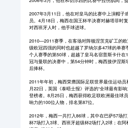
2006年3月，他在和切尔西的比赛中拉伤肌肉，
2007年3月11日，他在对皇马的比赛中上演帽
员。4月18日，梅西在国王杯半决赛对赫塔菲时
对西班牙人时，他手球进球。
2010—2011赛季，在客场对阵顿涅茨克矿工
级欧冠四强的同时也超越了罗纳尔多47球的单赛
个人赛季的第50球，超越了皇马名宿普斯卡什在19
冠与曼联的决赛中，第54分钟时，梅西接伊涅斯
后捧杯。
2011年年初，梅西荣膺国际足联世界最佳运动
月22日，英国《泰晤士报》评选的“全球最有影响
登榜者。8月25日，梅西获得欧足联欧洲最佳球
响力的100位人物，排名第87位。
2012年，梅西一共打入86球，其中在巴萨57场打
杯7场打入3球、西班牙超级杯2场打入2球；在阿