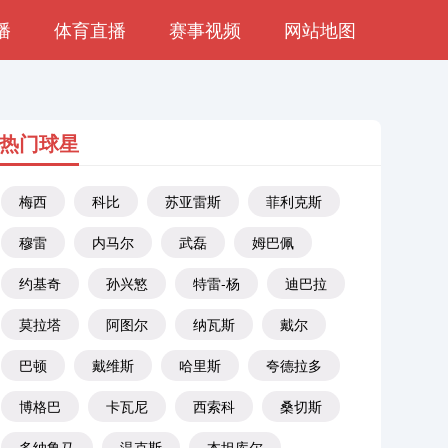
播
体育直播
赛事视频
网站地图
热门球星
梅西
科比
苏亚雷斯
菲利克斯
穆雷
内马尔
武磊
姆巴佩
约基奇
孙兴慜
特雷-杨
迪巴拉
莫拉塔
阿图尔
纳瓦斯
戴尔
巴顿
戴维斯
哈里斯
夸德拉多
博格巴
卡瓦尼
西索科
桑切斯
多纳鲁马
温克斯
本坦库尔