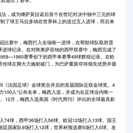
提前退出了赛季。
子戏法，成为继萨莫拉诺后首个在世纪对决中独中三元的球
复制了球王马拉多纳在世界杯上的连过五人进球，而后来
的欧冠比赛中，梅西打入全场唯一进球，在帮助球队取胜晋
季进球纪录。在对阵奥萨苏纳的西甲联赛中，梅西完成了
59—1960赛季创下的西甲单赛季49球辉煌记录。在欧
塔传球左脚大力施射破门，为巴萨重新夺得领先优势并最
员和《法国足球》金球奖合并后的首届国际足联金球奖。4
力100人”公布名单，梅西入选，并成为在足球业内唯一
员。12月，梅西入选美国《时代周刊》评出的全球最具影
入74球，西甲36场打入56球、欧冠12场打入13球、国王
根廷国家队9场打入12球，世界杯预选赛5场打入5球、友