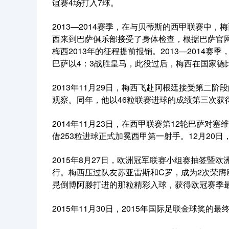
谊赛4场打入7球。
2013—2014赛季，在与贝蒂斯的西甲联赛中
西来到巴萨俱乐部接受了身体检查，根据巴萨官网
梅西2013年的征程提前报销。2013—2014赛
巴萨以4：3战胜皇马，此役过后，梅西在国家德
2013年11月29日，梅西飞赴阿根廷接受第二
观察。同年，他以46粒联赛进球的成绩第三次获
2014年11月23日，在西甲联赛第12轮巴萨
借253粒进球正式加冕西甲第一射手。12月20日
2015年8月27日，欧洲冠军联赛小组赛抽签暨
行。梅西压过队友苏亚雷斯和C罗，成为2次荣膺
晃倒博阿滕打进的那粒精彩入球，获得欧冠赛季
2015年11月30日，2015年国际足联金球奖