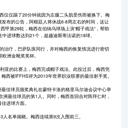
，梅西仅仅踢了20分钟就因为左腿二头肌受伤而被换下。梅
发布的公告，阿根廷人将休战6-8周左右的时间，这让
季，西甲第29轮，梅西在伯纳乌球场上演“帽子戏法”，帮助
比中进球数达到21个，超越迪斯蒂法诺的18球。
阶段的治疗，巴萨队医同行，并对梅西的恢复情况进行密切
得欧洲金靴奖奖杯。
对塞维利亚的比赛上，梅西完成帽子戏法。此役过后，梅西凭
，梅西被IFFHS评为2013年世界职业联赛的最佳射手奖。
欧洲最佳球员颁奖典礼在蒙特卡洛的格里马尔迪会议中心举
欧洲最佳球员的第1人。同时，梅西首回合对阵拜仁时，
最佳进球方面。
的最终3人名单揭晓。梅西连续第9次入围前三。