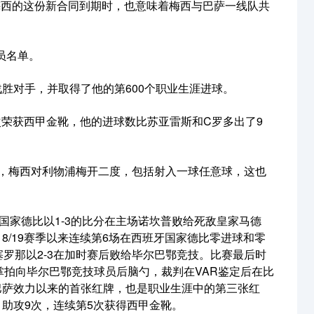
梅西的这份新合同到期时，也意味着梅西与巴萨一线队共
球员名单。
0战胜对手，并取得了他的第600个职业生涯进球。
，再次荣获西甲金靴，他的进球数比苏亚雷斯和C罗多出了9
周年，梅西对利物浦梅开二度，包括射入一球任意球，这也
牙国家德比以1-3的比分在主场诺坎普败给死敌皇家马德
18/19赛季以来连续第6场在西班牙国家德比零进球和零
巴塞罗那以2-3在加时赛后败给毕尔巴鄂竞技。比赛最后时
拍向毕尔巴鄂竞技球员后脑勺，裁判在VAR鉴定后在比
为巴萨效力以来的首张红牌，也是职业生涯中的第三张红
球，助攻9次，连续第5次获得西甲金靴。