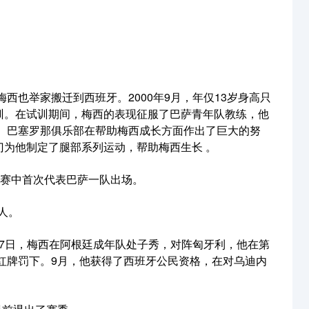
梅西也举家搬迁到西班牙。2000年9月，年仅13岁身高只
试训。在试训期间，梅西的表现征服了巴萨青年队教练，他
同。巴塞罗那俱乐部在帮助梅西成长方面作出了巨大的努
为他制定了腿部系列运动，帮助梅西生长 。
友谊赛中首次代表巴萨一队出场。
人。
月17日，梅西在阿根廷成年队处子秀，对阵匈牙利，他在第
被红牌罚下。9月，他获得了西班牙公民资格，在对乌迪内