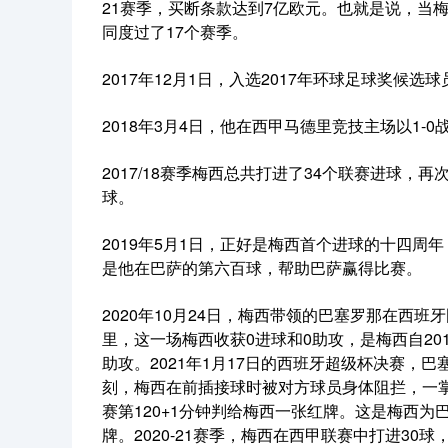
21赛季，买断条款达到7亿欧元。也就是说，当
同度过了17个赛季。
2017年12月1日，入选2017年环球足球奖候选
2018年3月4日，他在西甲马德里竞技主场以1-
2017/18赛季梅西总共打进了34个联赛进球
球。
2019年5月1日，正好是梅西首个进球的十四
是他在巴萨的第六百球，帮助巴萨赢得比赛。
2020年10月24日，梅西带领的巴塞罗那在西班
里，这一场梅西收获0进球和0助攻，是梅西自20
助攻。2021年1月17日的西班牙超级杯决赛，
刻，梅西在前插接球时被对方球员身体阻拦，一掌
赛第120+1分钟判给梅西一张红牌。这是梅西
牌。2020-21赛季，梅西在西甲联赛中打进30