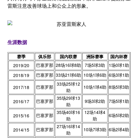
雷斯注意改善球场上和公众上的形象。
生涯数据
赛季
俱乐部
国内联赛
洲际赛事
国内杯赛
巴塞罗那
28场16球8助
7场5球3助
1场0球1助
2019/20
巴塞罗那
33场21球6助
10场1球6助
6场3球1助
2018/19
33场25球12
巴塞罗那
10场1球4助
8场5球3助
2017/18
助
35场29球13
巴塞罗那
9场3球2助
7场5球1助
2016/17
助
35场40球16
12场14球4
巴塞罗那
6场5球2助
2015/16
助
助
27场16球14
巴塞罗那
10场7球3助
6场2球4助
2014/15
助