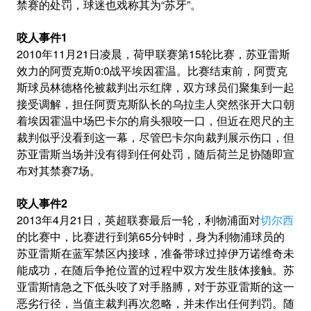
禁赛的处罚，球迷也戏称其为“苏牙”。
咬人事件1
2010年11月21日凌晨，荷甲联赛第15轮比赛，苏亚雷斯
效力的阿贾克斯0:0战平埃因霍温。比赛结束前，阿贾克
斯球员林德格伦被裁判出示红牌，双方球员们聚集到一起
接受调解，担任阿贾克斯队长的乌拉圭人突然张开大口朝
着埃因霍温中场巴卡尔的肩头狠咬一口，但近在咫尺的主
裁判似乎没看到这一幕，尽管巴卡尔向裁判展示伤口，但
苏亚雷斯当场并没有得到任何处罚，随后荷兰足协随即宣
布对其禁赛7场。
咬人事件2
2013年4月21日，英超联赛最后一轮，利物浦面对
切尔西
的比赛中，比赛进行到第65分钟时，身为利物浦球员的
苏亚雷斯在蓝军禁区内接球，准备带球过掉伊万诺维奇未
能成功，在随后争抢位置的过程中双方发生肢体接触。苏
亚雷斯情急之下低头咬了对手胳膊，对于苏亚雷斯的这一
恶劣行径，当值主裁判再次忽略，并未作出任何判罚。随