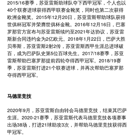
2015/16赛季，苏亚雷斯助球队夺下西甲冠军，个人也以
40个联赛进球获得西甲联赛金靴奖，同时也第二次获得
欧洲金靴奖。2015年12月20日，苏亚雷斯帮助球队获得
世俱杯冠军并荣膺世俱杯金靴。2016年12月16日，巴塞
罗那官方宣布与苏亚雷斯续约至2021年达协议，苏亚雷
斯新合同违约金为2亿欧元。2018年1月22日，巴萨大胜
贝蒂斯，苏亚雷斯2射2传，苏亚雷斯西甲生涯总进球破
百，成为巴萨队史第5位百球先生。2017/18赛季，苏亚
雷斯帮助巴塞罗那提前四轮夺得西甲冠军。2018/19赛
季，苏亚雷斯打进21个联赛进球，并再次帮助巴塞罗那
夺得西甲冠军。
马德里竞技
2020年9月，苏亚雷斯自由转会马德里竞技，结束其巴萨
生涯。2020-21赛季，苏亚雷斯代表马德里竞技各项赛事
出场38场，打进21球助攻3次，并帮助马德里竞技获得西
甲冠军。