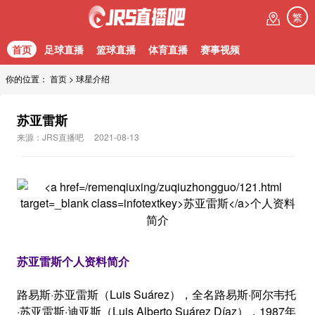
繁
首页
足球直播
篮球直播
体育直播
赛事视频
你的位置：
首页
>
球星介绍
苏亚雷斯
来源：JRS直播吧
2021-08-13
苏亚雷斯个人资料简介
路易斯·苏亚雷斯（Luis Suárez），全名路易斯·阿尔韦托
·苏亚雷斯·迪亚斯（Luis Alberto Suárez Díaz），1987年