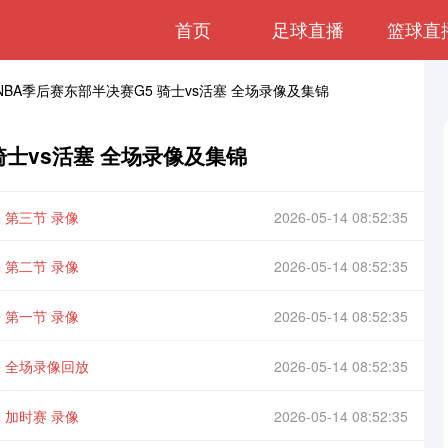
首页
足球直播
篮球直
 NBA季后赛东部半决赛G5 骑士vs活塞 全场录像及集锦
 骑士vs活塞 全场录像及集锦
塞 第三节 录像
2026-05-14 08:52:35
塞 第二节 录像
2026-05-14 08:52:35
塞 第一节 录像
2026-05-14 08:52:35
塞 全场录像回放
2026-05-14 08:52:35
塞 加时赛 录像
2026-05-14 08:52:35