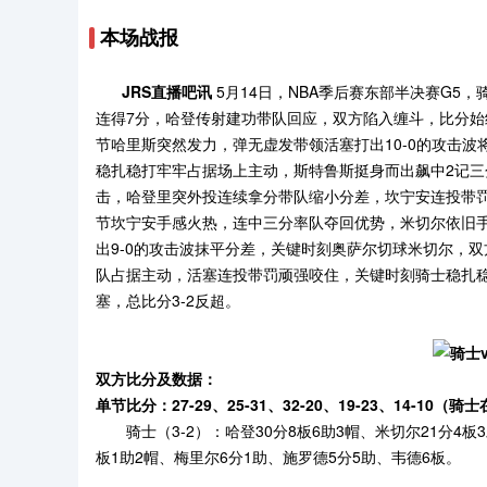
本场战报
JRS直播吧讯
5月14日，NBA季后赛东部半决赛G5
连得7分，哈登传射建功带队回应，双方陷入缠斗，比分始
节哈里斯突然发力，弹无虚发带领活塞打出10-0的攻击波
稳扎稳打牢牢占据场上主动，斯特鲁斯挺身而出飙中2记三分
击，哈登里突外投连续拿分带队缩小分差，坎宁安连投带
节坎宁安手感火热，连中三分率队夺回优势，米切尔依旧手
出9-0的攻击波抹平分差，关键时刻奥萨尔切球米切尔，
队占据主动，活塞连投带罚顽强咬住，关键时刻骑士稳扎稳打
塞，总比分3-2反超。
双方比分及数据：
单节比分：27-29、25-31、32-20、19-23、14-10（骑
骑士（3-2）：哈登30分8板6助3帽、米切尔21分4板3
板1助2帽、梅里尔6分1助、施罗德5分5助、韦德6板。