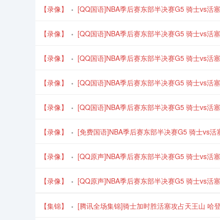
【录像】
[QQ国语]NBA季后赛东部半决赛G5 骑士vs活
【录像】
[QQ国语]NBA季后赛东部半决赛G5 骑士vs活
【录像】
[QQ国语]NBA季后赛东部半决赛G5 骑士vs活
【录像】
[QQ国语]NBA季后赛东部半决赛G5 骑士vs活
【录像】
[QQ国语]NBA季后赛东部半决赛G5 骑士vs活
【录像】
[免费国语]NBA季后赛东部半决赛G5 骑士vs
【录像】
[QQ原声]NBA季后赛东部半决赛G5 骑士vs活
【录像】
[QQ原声]NBA季后赛东部半决赛G5 骑士vs活
【集锦】
[腾讯全场集锦]骑士加时胜活塞攻占天王山 哈登30