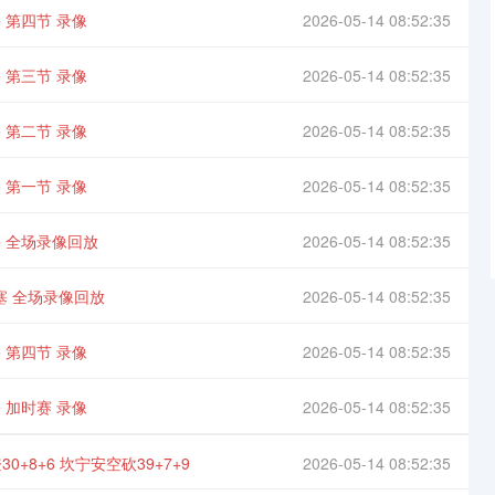
塞 第四节 录像
2026-05-14 08:52:35
塞 第三节 录像
2026-05-14 08:52:35
塞 第二节 录像
2026-05-14 08:52:35
塞 第一节 录像
2026-05-14 08:52:35
塞 全场录像回放
2026-05-14 08:52:35
活塞 全场录像回放
2026-05-14 08:52:35
塞 第四节 录像
2026-05-14 08:52:35
塞 加时赛 录像
2026-05-14 08:52:35
+8+6 坎宁安空砍39+7+9
2026-05-14 08:52:35