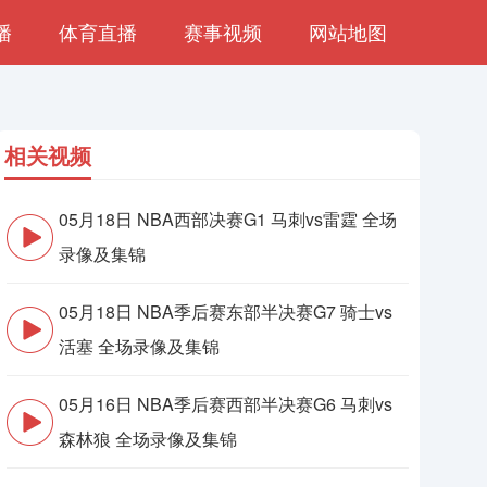
播
体育直播
赛事视频
网站地图
相关视频
05月18日 NBA西部决赛G1 马刺vs雷霆 全场
录像及集锦
05月18日 NBA季后赛东部半决赛G7 骑士vs
活塞 全场录像及集锦
05月16日 NBA季后赛西部半决赛G6 马刺vs
森林狼 全场录像及集锦