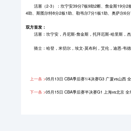
活塞（2-3）：坎宁安39分7板9助2断、詹金斯19分2板
4助、斯图尔特8分2板1助、勒韦尔7分1板1助、奥萨尔6分
双方首发：
活塞：坎宁安，丹尼斯-詹金斯，托拜厄斯-哈里斯，杰伦
骑士：哈登，米切尔，埃文-莫布利，艾伦，迪恩-韦德
上一条 >
05月13日 CBA季后赛1/4决赛G3 广厦vs山西
下一条 >
05月15日 CBA季后赛半决赛G1 上海vs北京