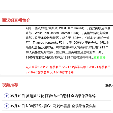
西汉姆直播简介
别名（西汉姆联, 韋斯咸, West Ham United），西汉姆联足球俱
乐部（West Ham United Football Club），英格兰传统足球俱
乐部，位于东伦敦纽汉区，成立于1895年，初时名为“泰晤士铁
厂”（Thames Ironworks FC），于1900年才更改今名。球队主
场是厄普顿公园球场。有球迷也称呼为”铁锤帮”,球队在1919年
加入英格兰足球联赛，曾获得三届英格兰足总杯冠军，并于
1965年赢得欧洲优胜者杯及1999年获得过托托杯...
查看更多
点击查看>>
22-23赛季名单
>>
21-22赛季名单
>>
20-21赛季名单
>>
19-20赛季名单
>>
18-19赛季名单
视频推荐
更多>
05月19日 英超第37轮 阿森纳vs伯恩利 全场录像及集锦
05月18日 NBA西部决赛G1 马刺vs雷霆 全场录像及集锦