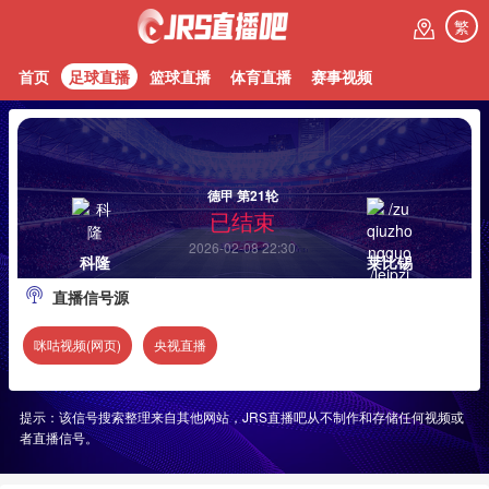
繁
首页
足球直播
篮球直播
体育直播
赛事视频
德甲 第21轮
已结束
2026-02-08 22:30
科隆
莱比锡
直播信号源
咪咕视频(网页)
央视直播
提示：该信号搜索整理来自其他网站，JRS直播吧从不制作和存储任何视频或
者直播信号。