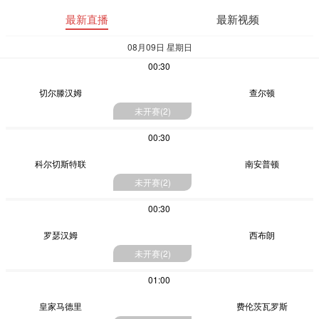
最新直播
最新视频
08月09日 星期日
00:30
切尔滕汉姆
查尔顿
未开赛(
2
)
00:30
科尔切斯特联
南安普顿
未开赛(
2
)
00:30
罗瑟汉姆
西布朗
未开赛(
2
)
01:00
皇家马德里
费伦茨瓦罗斯