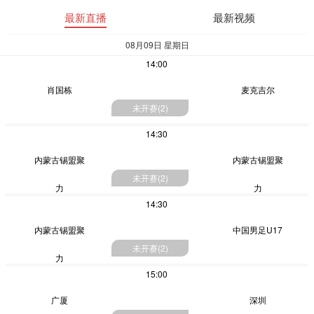
最新直播
最新视频
08月09日 星期日
14:00
肖国栋
麦克吉尔
未开赛(
2
)
14:30
内蒙古锡盟聚
内蒙古锡盟聚
未开赛(
2
)
力
力
14:30
内蒙古锡盟聚
中国男足U17
未开赛(
2
)
力
15:00
广厦
深圳